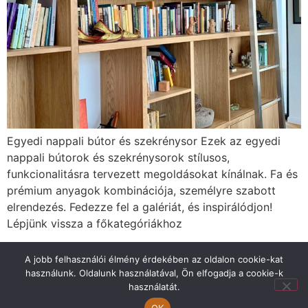
Egyedi nappali bútor és szekrénysor Ezek az egyedi
nappali bútorok és szekrénysorok stílusos,
funkcionalitásra tervezett megoldásokat kínálnak. Fa és
prémium anyagok kombinációja, személyre szabott
elrendezés. Fedezze fel a galériát, és inspirálódjon!
Lépjünk vissza a főkategóriákhoz
A jobb felhasználói élmény érdekében az oldalon cookie-kat
használunk. Oldalunk használatával, Ön elfogadja a cookie-k
2025 Copyright StokiDesign | Powered by:
használatát.
AnitaWebdesign
OK